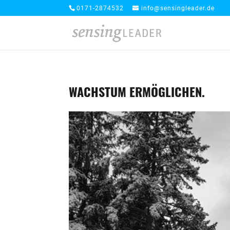
0171-2874532
info@sensingleader.de
WACHSTUM ERMÖGLICHEN.