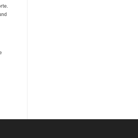
rte.
 und
e