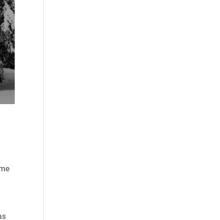
ume
as