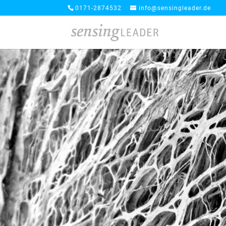
0171-2874532
info@sensingleader.de